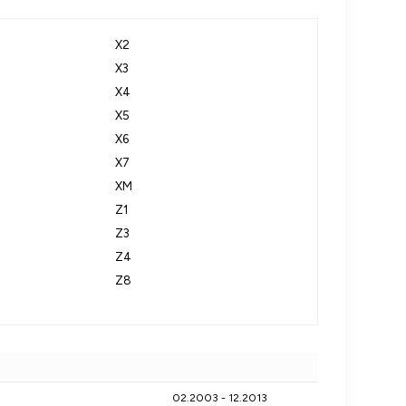
X2
X3
X4
X5
X6
X7
XM
Z1
Z3
Z4
Z8
02.2003 - 12.2013