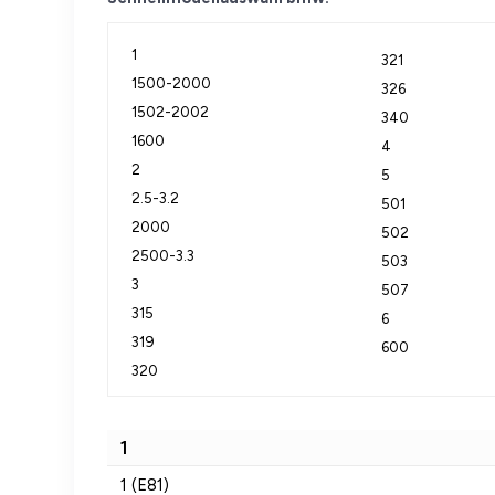
1
321
1500-2000
326
1502-2002
340
1600
4
2
5
2.5-3.2
501
2000
502
2500-3.3
503
3
507
315
6
319
600
320
1
1 (E81)