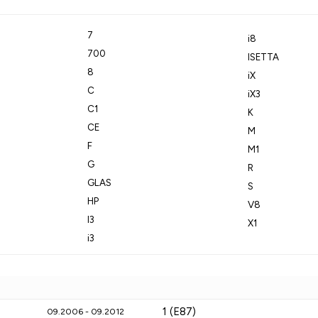
7
i8
700
ISETTA
8
iX
C
iX3
C1
K
CE
M
F
M1
G
R
GLAS
S
HP
V8
I3
X1
i3
1 (E87)
09.2006 - 09.2012