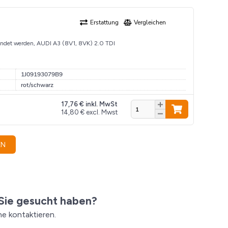
et werden, AUDI A3 (8V1, 8VK) 2.0 TDI
1J09193079B9
rot/schwarz
17,76
€
inkl. MwSt
14,80
€
excl. Mwst
EN
Sie gesucht haben?
e kontaktieren.