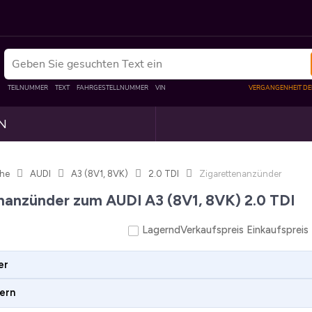
N
he
AUDI
A3 (8V1, 8VK)
2.0 TDI
Zigarettenanzünder
nanzünder zum AUDI A3 (8V1, 8VK) 2.0 TDI
Lagernd
Verkaufspreis
Einkaufspreis
er
ern