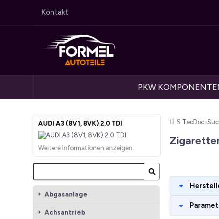
Kontakt
PKW KOMPONENTE
Startseite
TecDoc-Suc
AUDI A3 (8V1, 8VK) 2.0 TDI
Zigarette
Weitere Informationen anzeigen.
Herstell
Abgasanlage
Paramet
Achsantrieb