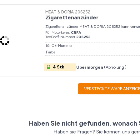
MEAT & DORIA
206252
Zigarettenanzünder
Zigarettenanzünder
MEAT & DORIA 206252 kann verwend
Für Motorkenn:
CRFA
TecDoc® Nummer
206252
für OE-Nummer
Farbe
4 Stk
Übermorgen
(
Abholung
)
VERSTECKTE WARE ANZEIG
Haben Sie nicht gefunden, wonach 
Haben sie Fragen? Sie können uns gern