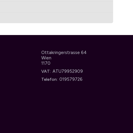
Ottakringerstrasse 64
Wien
1170
ATU79952909
VAT
019579726
Telefon