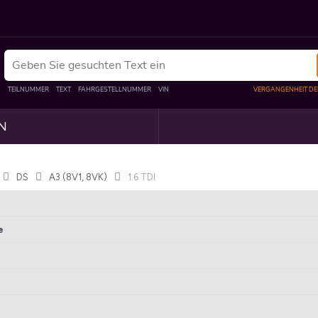
N
DS
A3 (8V1, 8VK)
1.6 TDI
e